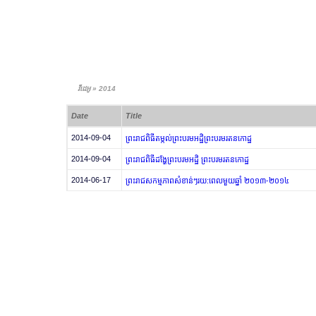
O f f i c i a l W e b s i t e
វីដេអូ » 2014
Date
Title
2014-09-04
ព្រះរាជពិធីតម្កល់ព្រះបរមអដ្ឋិព្រះបរមរតនកោដ្ឋ
2014-09-04
ព្រះរាជពិធីដង្ហែព្រះបរមអដ្ឋិ ព្រះបរមរតនកោដ្ឋ
2014-06-17
ព្រះរាជសកម្មភាពសំខាន់ៗរយ:ពេលមួយឆ្នាំ ២០១៣-២០១៤