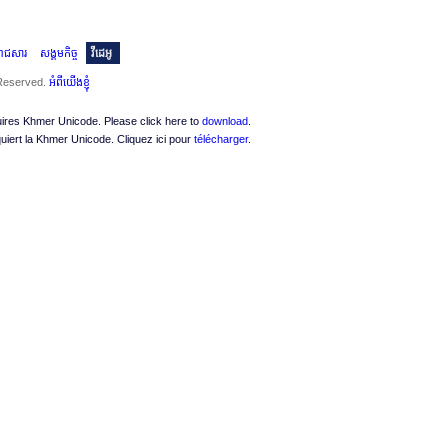
ះរាជសារ
សង្គមកិច្ច
វីដេអូ
 Reserved.
អំពីយើងខ្ញុំ
quires Khmer Unicode. Please click here to
download
.
quiert la Khmer Unicode. Cliquez ici pour
télécharger
.