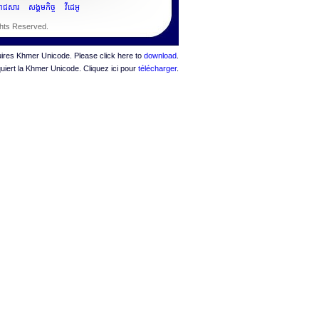
ះរាជសារ
សង្គមកិច្ច
វីដេអូ
ghts Reserved.
quires Khmer Unicode. Please click here to
download
.
quiert la Khmer Unicode. Cliquez ici pour
télécharger
.