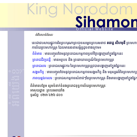
O f f i c i a l W e b s i t e
អំពីគេហទំព័រនេះ
នេះជាវេបសាយផ្លូវការនៃព្រះករុណាព្រះបាទសម្តេចព្រះបរមនាថ
នរោត្ត សីហមុនី
ព្រះមហាក្
កាល័យព្រះមហាក្សត្រ ដែលមានរចនាសម្ព័ន្ធដូចខាងក្រោម៖
ព័ត៌មាន
: មានបញ្ចូលថែមនូវព្រះរាជសកម្មភាពប្រចាំថ្ងៃបង្ហាញនៅក្នុងផ្នែកនេះ
ព្រះរាជជីវប្រវត្តិ
: មានអត្ថបទ និង ព្រះឆាយាលក្ខណ៏នៃព្រះមហាក្សត្រ
ព្រះរាជសារ
: ព្រះរាជសារផ្លូវការ នៃព្រះមហាក្សត្រត្រូវបានបង្ហាញនៅក្នុងផ្នែកនេះ
សង្គមកិច្ច
: មានបញ្ចូលថែមនូវព្រះរាជសកម្មភាពសង្គមកិច្ច និង មនុស្សធម៏នៃព្រះមហាក្ស
ភាពយន្តឯកសារ
: ព្រះរាជសកម្មភាពសំខាន់ៗនៃព្រះមហាក្សត្រ នឹងមានបង្ហាញនៅក្នុងផ្ន
ព័ត៌មានបន្ថែម សូមទំនាក់ទំនងព្រះរាជខុទ្ធកាល័យព្រះមហាក្សត្រៈ
អាសយដ្ឋានៈ ព្រះបរមរាជវាំង
ទូរស័ព្វៈ ០២៣ ៤២៦ ៨០១