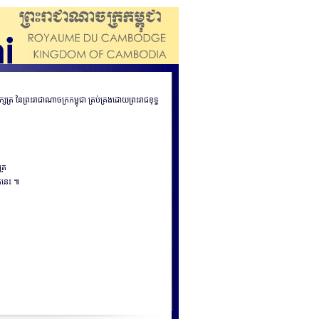
សត្រ នៃព្រះរាជាណាចក្រកម្ពុជា គ្រប់គ្រងដោយព្រះរាជខុទ្ធ
ត្រ
ែកនេះ ៕