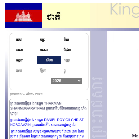
មករា
កុម្ភៈ
មីនា
មេសា
ឧសភា
មិថុនា
កក្កដា
សីហា
កញ្ញា
តុលា
វិច្ឆិកា
ធ្នូ
ព្រះរាជសារ » សីហា - 2026
ព្រះរាជសារផ្ញើជូន ឯកឧត្តម THARMAN
SHANMUGARATNAM ប្រធានាធិបតីនៃសាធារណរដ្ឋសាំង
ហ្គាពួរ
ព្រះរាជសារផ្ញើជូន ឯកឧត្តម DANIEL ROY GILCHRIST
NOBOA AZÍN ប្រធានាធិបតីនៃសាធារណរដ្ឋអេក្វាឌ័រ
ព្រះរាជសារផ្ញើជូន សម្តេចអគ្គមហាសេនាបតីតេជោ ហ៊ុន សែន
ប្រធានព្រឹទ្ធសភា នៃព្រះរាជាណាចក្រកម្ពុជា និងជាប្រធានក្រុម