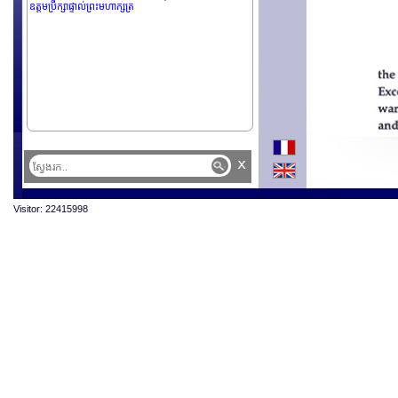
ឧត្តមប្រឹក្សាផ្ទាល់ព្រះមហាក្សត្រ
x
Visitor: 22415998