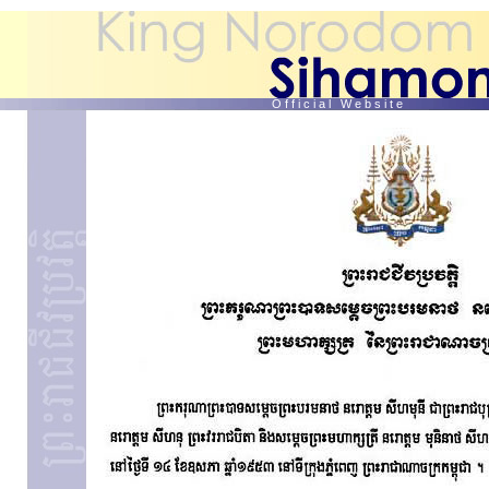
O f f i c i a l W e b s i t e