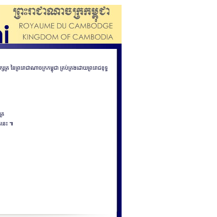
សត្រ នៃព្រះរាជាណាចក្រកម្ពុជា គ្រប់គ្រងដោយព្រះរាជខុទ្ធ
ត្រ
ែកនេះ ៕