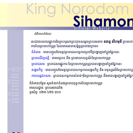
O f f i c i a l W e b s i t e
អំពីគេហទំព័រនេះ
នេះជាវេបសាយផ្លូវការនៃព្រះករុណាព្រះបាទសម្តេចព្រះបរមនាថ
នរោត្ត សីហមុនី
ព្រះមហាក្
កាល័យព្រះមហាក្សត្រ ដែលមានរចនាសម្ព័ន្ធដូចខាងក្រោម៖
ព័ត៌មាន
: មានបញ្ចូលថែមនូវព្រះរាជសកម្មភាពប្រចាំថ្ងៃបង្ហាញនៅក្នុងផ្នែកនេះ
ព្រះរាជជីវប្រវត្តិ
: មានអត្ថបទ និង ព្រះឆាយាលក្ខណ៏នៃព្រះមហាក្សត្រ
ព្រះរាជសារ
: ព្រះរាជសារផ្លូវការ នៃព្រះមហាក្សត្រត្រូវបានបង្ហាញនៅក្នុងផ្នែកនេះ
សង្គមកិច្ច
: មានបញ្ចូលថែមនូវព្រះរាជសកម្មភាពសង្គមកិច្ច និង មនុស្សធម៏នៃព្រះមហាក្ស
ភាពយន្តឯកសារ
: ព្រះរាជសកម្មភាពសំខាន់ៗនៃព្រះមហាក្សត្រ នឹងមានបង្ហាញនៅក្នុងផ្ន
ព័ត៌មានបន្ថែម សូមទំនាក់ទំនងព្រះរាជខុទ្ធកាល័យព្រះមហាក្សត្រៈ
អាសយដ្ឋានៈ ព្រះបរមរាជវាំង
ទូរស័ព្វៈ ០២៣ ៤២៦ ៨០១